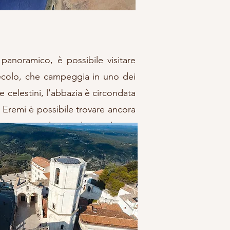
noramico, è possibile visitare
secolo, che campeggia in uno dei
 celestini, l'abbazia è circondata
li Eremi è possibile trovare ancora
visa: un mulino rudimentale, un
uesti luoghi è possibile anche in
dell'esperienza.