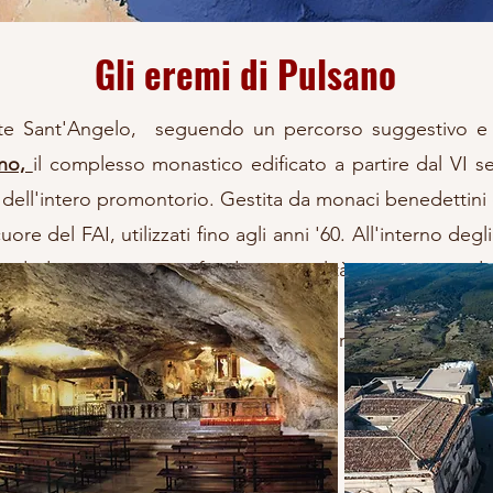
Gli eremi di Pulsano
e Sant'Angelo, seguendo un percorso suggestivo e pa
ano,
il complesso monastico edificato a partire dal VI 
 dell'intero promontorio. Gestita da monaci benedettini e
ore del FAI, utilizzati fino agli anni '60. All'interno deg
a dedicata a una profonda spiritualità, spesso condi
ll'acqua piovana, ma anche affreschi votivi.
Visitare q
di appoggiarsi ad una
guida esperta
per godere appieno 