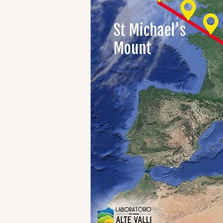
Il
Santuario di San Michele di 
Questo sito, riconosciuto patri
circonda. La tradizione narra 
devozione e pellegrinaggi. As
dell'Arcangelo, le Fabbriche ann