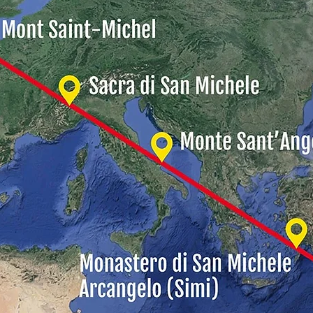
Monte Sant'Angelo
(sito ufficiale)
rappresenta un'importan
monio dell'UNESCO, si distingue per la sua architettu
che l'Arcangelo apparve al vescovo Maiorano nel V se
solutamente da visitare, insieme al Santuario, la G
esse, il Museo Devozionale, il Museo Lapidario, le Crip