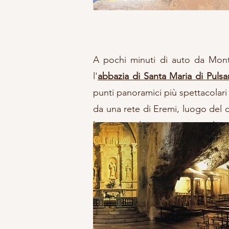
A pochi minuti di auto da Mont
l'
abbazia di Santa Maria di Puls
punti panoramici più spettacolari
da una rete di Eremi, luogo del cu
le tracce di una vita quotidian
ingegnoso sistema di raccolta de
autonomia, tuttavia consigliamo 