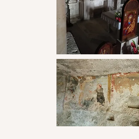
​A breve distanza, in direzione 
per completare l'esperienza mont
la sua Cripta e dalla
pregevole ope