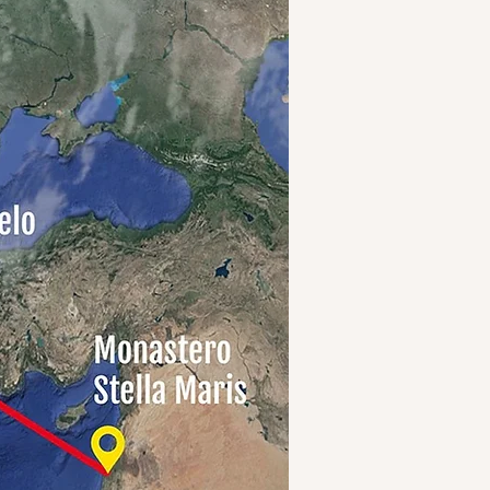
te realtà spirituale e culturale.
ra e il contesto naturale che lo
colo, dando origine a secoli di
rotta che custodisce la statua
te Longobarde.