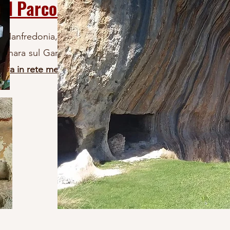
Il Parco archeologico di Siponto
di Manfredonia, sorge il Parco Archeologico di Siponto
anara sul Gargano. Il complesso è costituito dalla Bas
ra in rete metallica dell'artista Edoardo Tresoldi
.